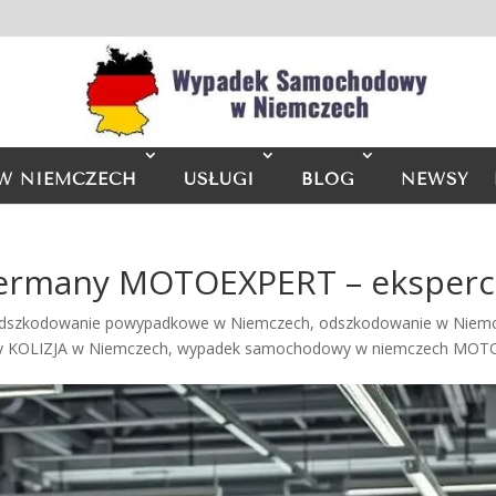
W NIEMCZECH
USŁUGI
BLOG
NEWSY
rmany MOTOEXPERT – eksperci
dszkodowanie powypadkowe w Niemczech
,
odszkodowanie w Niemc
 KOLIZJA w Niemczech
,
wypadek samochodowy w niemczech MO