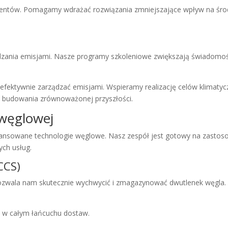
lientów. Pomagamy wdrażać rozwiązania zmniejszające wpływ na środ
zania emisjami. Nasze programy szkoleniowe zwiększają świadomoś
 efektywnie zarządzać emisjami. Wspieramy realizację celów klimat
go budowania zrównoważonej przyszłości.
 węglowej
owane technologie węglowe. Nasz zespół jest gotowy na zastos
ych usług.
CCS)
Pozwala nam skutecznie wychwycić i zmagazynować dwutlenek węgla.
 w całym łańcuchu dostaw.