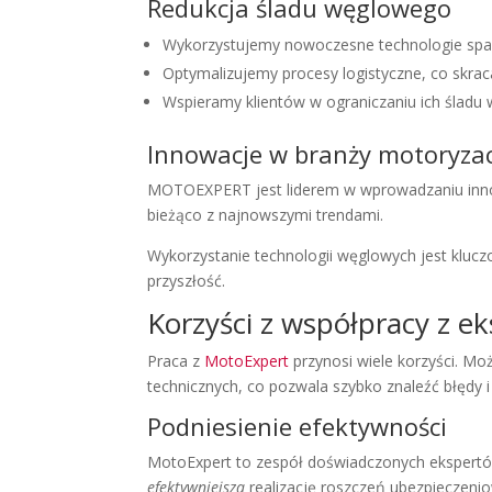
Redukcja śladu węglowego
Wykorzystujemy nowoczesne technologie spala
Optymalizujemy procesy logistyczne, co skraca
Wspieramy klientów w ograniczaniu ich śladu
Innowacje w branży motoryzac
MOTOEXPERT jest liderem w wprowadzaniu innow
bieżąco z najnowszymi trendami.
Wykorzystanie technologii węglowych jest klucz
przyszłość.
Korzyści z współpracy z e
Praca z
MotoExpert
przynosi wiele korzyści. Mo
technicznych, co pozwala szybko znaleźć błędy 
Podniesienie efektywności
MotoExpert to zespół doświadczonych ekspertów
efektywniejszą
realizację roszczeń ubezpieczeni