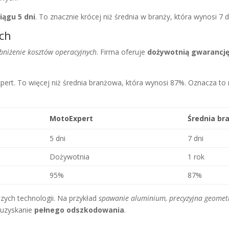
iągu 5 dni
. To znacznie krócej niż średnia w branży, która wynosi 7 d
ych
bniżenie kosztów operacyjnych
. Firma oferuje
dożywotnią gwarancj
ert. To więcej niż średnia branżowa, która wynosi 87%. Oznacza t
MotoExpert
Średnia br
5 dni
7 dni
Dożywotnia
1 rok
95%
87%
ych technologii. Na przykład
spawanie aluminium, precyzyjna geomet
 uzyskanie
pełnego odszkodowania
.