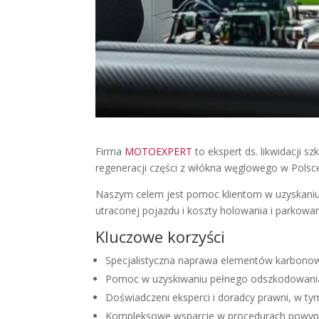
Firma
MOTOEXPERT
to ekspert ds. likwidacji 
regeneracji części z włókna węglowego w Polsc
Naszym celem jest pomoc klientom w uzyskan
utraconej pojazdu i koszty holowania i parkowan
Kluczowe korzyści
Specjalistyczna naprawa elementów karbono
Pomoc w uzyskiwaniu pełnego odszkodowania
Doświadczeni eksperci i doradcy prawni, w ty
Kompleksowe wsparcie w procedurach powy