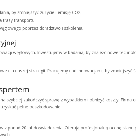
nia, by zmniejszyć zużycie i emisję CO2.
 trasy transportu.
 węglowego poprzez doradztwo i szkolenia.
yjnej
acji węglowych. Inwestujemy w badania, by znaleźć nowe technolog
owe dla naszej strategii. Pracujemy nad innowacjami, by zmniejszyć
kspertem
żna szybciej zakończyć sprawę z wypadkiem i obniżyć koszty. Firma o
i uzyskać pełne odszkodowanie.
 z ponad 20 lat doświadczenia. Oferują profesjonalną ocenę stanu 
owych.