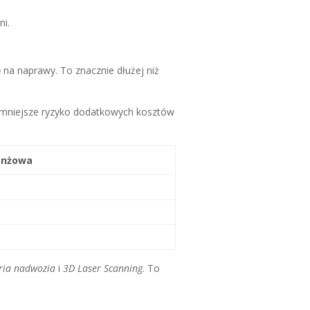
ni.
ę
na naprawy. To znacznie dłużej niż
o mniejsze ryzyko dodatkowych kosztów
anżowa
ria nadwozia
i
3D Laser Scanning
. To