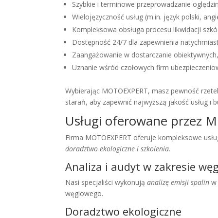
Szybkie i terminowe przeprowadzanie oględzin
Wielojęzyczność usług (m.in. język polski, angie
Kompleksowa obsługa procesu likwidacji szkód
Dostępność 24/7 dla zapewnienia natychmiast
Zaangażowanie w dostarczanie obiektywnych, r
Uznanie wśród czołowych firm ubezpieczeni
Wybierając MOTOEXPERT, masz pewność rzetelne
starań, aby zapewnić najwyższą jakość usług i b
Usługi oferowane przez
Firma MOTOEXPERT oferuje kompleksowe usługi
doradztwo ekologiczne i szkolenia
.
Analiza i audyt w zakresie wę
Nasi specjaliści wykonują
analizę emisji spalin
w 
węglowego.
Doradztwo ekologiczne