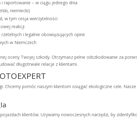
 i raportowanie – w ciągu jednego dnia
lski, niemiecki)
, w tym cesja wierzytelności
owej reakcji
zetelnych i legalnie obowiązujących opinii
owych w Niemczech
j oceny Twojej szkody. Otrzymasz pełne odszkodowanie za poniesi
udować długotrwałe relacje z klientami.
 MOTOEXPERT
. Chcemy pomóc naszym klientom osiągać ekologiczne cele. Nasze 
gla
pojazdach klientów. Używamy nowoczesnych narzędzi, by zidentyfik