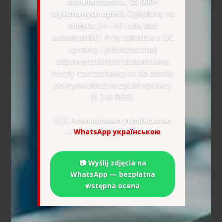
doświadczenia, 25 000+
wykonanych opinii
. Oględziny na
miejscu (A1–A9 i cała sieć
autostrad DE). Przy szkodzie z OC
sprawcy i jednoznacznej
odpowiedzialności uzasadnione
koszty rzeczoznawcy co do zasady
pokrywa ubezpieczyciel sprawcy
(§ 249 BGB).
🇺🇦
Розмовляємо українською
—
WhatsApp українською
📷 Wyślij zdjęcia na
WhatsApp — bezpłatna
wstępna ocena