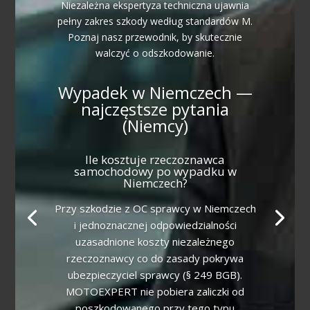
Niezależna ekspertyza techniczna ujawnia
pełny zakres szkody według standardów M.
Poznaj nasz przewodnik, by skutecznie
walczyć o odszkodowanie.
Wypadek w Niemczech —
najczęstsze pytania
(Niemcy)
Ile kosztuje rzeczoznawca
samochodowy po wypadku w
Niemczech?
Przy szkodzie z OC sprawcy w Niemczech
i jednoznacznej odpowiedzialności
uzasadnione koszty niezależnego
rzeczoznawcy co do zasady pokrywa
ubezpieczyciel sprawcy (§ 249 BGB).
MOTOEXPERT nie pobiera zaliczki od
poszkodowanego przy tego typu