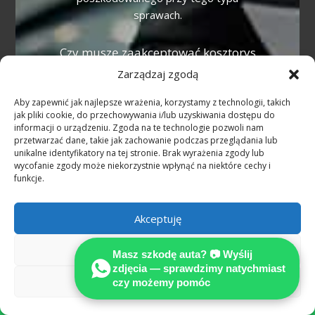
sprawach.
Czy muszę zaakceptować kosztorys
ubezpieczyciela?
Zarządzaj zgodą
Nie. Kosztorys ubezpieczyciela
Aby zapewnić jak najlepsze wrażenia, korzystamy z technologii, takich
reprezentuje interes płatnika i bywa
jak pliki cookie, do przechowywania i/lub uzyskiwania dostępu do
zaniżony. Masz prawo do niezależnej,
informacji o urządzeniu. Zgoda na te technologie pozwoli nam
certyfikowanej opinii technicznej
przetwarzać dane, takie jak zachowanie podczas przeglądania lub
unikalne identyfikatory na tej stronie. Brak wyrażenia zgody lub
MOTOEXPERT — to podstawa pełnego
wycofanie zgody może niekorzystnie wpłynąć na niektóre cechy i
odszkodowania.
funkcje.
Kiedy przysługuje auto zastępcze?
Akceptuję
Przy niezawinionej szkodzie z OC sprawcy
Odmów
w Niemczech auto zastępcze przysługuje
Masz szkodę auta? 📷 Wyślij
zdjęcia — sprawdzimy natychmiast
na czas naprawy lub odkupu pojazdu.
Zobacz preferencje
czy możemy pomóc
Alternatywą jest odszkodowanie za utratę

możliwości korzystania (Nutzungsausfall).