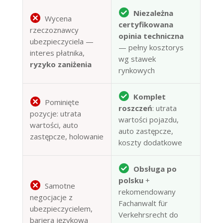
Niezależna
Wycena
certyfikowana
rzeczoznawcy
opinia techniczna
ubezpieczyciela —
— pełny kosztorys
interes płatnika,
wg stawek
ryzyko zaniżenia
rynkowych
Komplet
Pominięte
roszczeń
: utrata
pozycje: utrata
wartości pojazdu,
wartości, auto
auto zastępcze,
zastępcze, holowanie
koszty dodatkowe
Obsługa po
polsku
+
Samotne
rekomendowany
negocjacje z
Fachanwalt für
ubezpieczycielem,
Verkehrsrecht do
bariera językowa