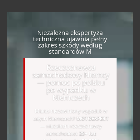
Niezależna ekspertyza
techniczna ujawnia pełny
zakres szkody według
standardów M
Rzeczoznawca
samochodowy Niemcy
— pomoc po polsku
po wypadku w
Niemczech
Miałeś niezawiniony wypadek w
całych Niemczech?
MOTOEXPERT
— niezależni rzeczoznawcy
samochodowi:
25+ lat