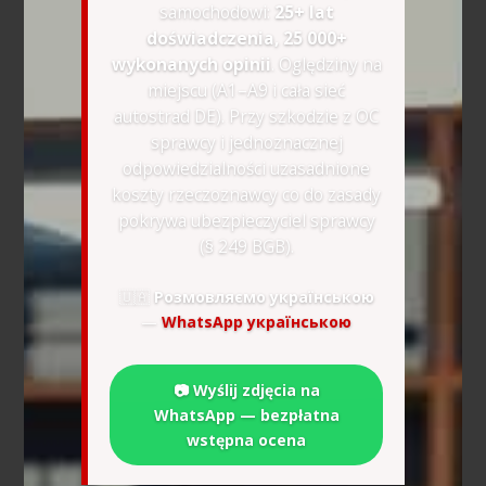
samochodowi:
25+ lat
doświadczenia, 25 000+
wykonanych opinii
. Oględziny na
miejscu (A1–A9 i cała sieć
autostrad DE). Przy szkodzie z OC
sprawcy i jednoznacznej
odpowiedzialności uzasadnione
koszty rzeczoznawcy co do zasady
pokrywa ubezpieczyciel sprawcy
(§ 249 BGB).
🇺🇦
Розмовляємо українською
—
WhatsApp українською
📷 Wyślij zdjęcia na
WhatsApp — bezpłatna
wstępna ocena