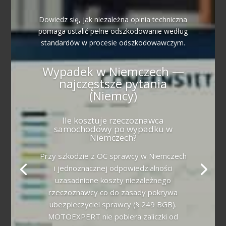
Dowiedz się, jak niezależna opinia techniczna
pomaga ustalić pełne odszkodowanie według
standardów w procesie odszkodowawczym.
Wypadek w Niemczech —
najczęstsze pytania
(Niemcy)
Ile kosztuje rzeczoznawca
samochodowy po wypadku w
Niemczech?
Przy szkodzie z OC sprawcy w Niemczech
i jednoznacznej odpowiedzialności
uzasadnione koszty niezależnego
rzeczoznawcy co do zasady pokrywa
ubezpieczyciel sprawcy (§ 249 BGB).
MOTOEXPERT nie pobiera zaliczki od