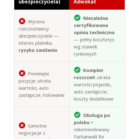
ubezpieczyciela)
Adwokat
Niezależna
Wycena
certyfikowana
rzeczoznawcy
opinia techniczna
ubezpieczyciela —
— pełny kosztorys
interes płatnika,
wg stawek
ryzyko zaniżenia
rynkowych
Komplet
Pominięte
roszczeń
: utrata
pozycje: utrata
wartości pojazdu,
wartości, auto
auto zastępcze,
zastępcze, holowanie
koszty dodatkowe
Obsługa po
polsku
+
Samotne
rekomendowany
negocjacje z
Fachanwalt für