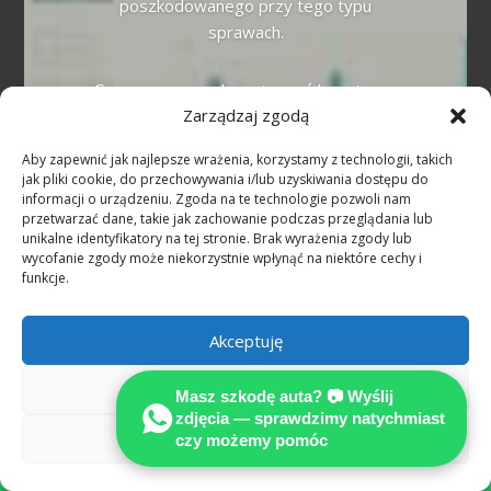
poszkodowanego przy tego typu
sprawach.
Czy muszę zaakceptować kosztorys
ubezpieczyciela?
Zarządzaj zgodą
Nie. Kosztorys ubezpieczyciela
Aby zapewnić jak najlepsze wrażenia, korzystamy z technologii, takich
reprezentuje interes płatnika i bywa
jak pliki cookie, do przechowywania i/lub uzyskiwania dostępu do
informacji o urządzeniu. Zgoda na te technologie pozwoli nam
zaniżony. Masz prawo do niezależnej,
przetwarzać dane, takie jak zachowanie podczas przeglądania lub
certyfikowanej opinii technicznej
unikalne identyfikatory na tej stronie. Brak wyrażenia zgody lub
MOTOEXPERT — to podstawa pełnego
wycofanie zgody może niekorzystnie wpłynąć na niektóre cechy i
funkcje.
odszkodowania.
Kiedy przysługuje auto zastępcze?
Akceptuję
Przy niezawinionej szkodzie z OC sprawcy
Odmów
Masz szkodę auta? 📷 Wyślij
w Niemczech auto zastępcze przysługuje
zdjęcia — sprawdzimy natychmiast
na czas naprawy lub odkupu pojazdu.
Zobacz preferencje
czy możemy pomóc

Alternatywą jest odszkodowanie za utratę
możliwości korzystania (Nutzungsausfall).