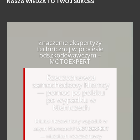
NASZA WIEDZA TO TWOJ SUKCES
Znaczenie ekspertyzy
technicznej w procesie
odszkodowawczym –
MOTOEXPERT
Rzeczoznawca
samochodowy Niemcy
— pomoc po polsku
po wypadku w
Niemczech
Miałeś niezawiniony wypadek w
całych Niemczech?
MOTOEXPERT
— niezależni rzeczoznawcy