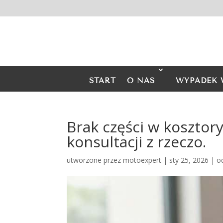
START
O NAS
WYPADEK 
Brak części w koszto
konsultacji z rzeczo.
utworzone przez
motoexpert
|
sty 25, 2026
|
o