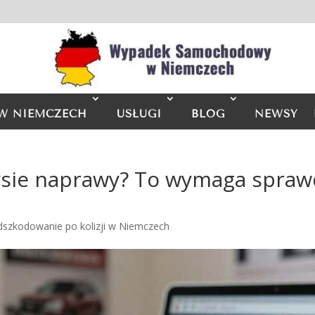
W NIEMCZECH
USŁUGI
BLOG
NEWSY
rysie naprawy? To wymaga spraw
dszkodowanie po kolizji w Niemczech