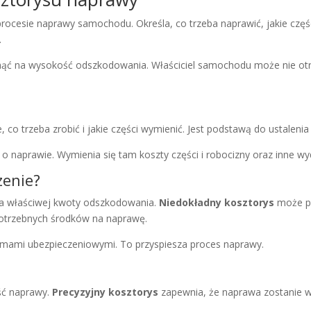
cesie naprawy samochodu. Określa, co trzeba naprawić, jakie części 
.
płynąć na wysokość odszkodowania. Właściciel samochodu może nie ot
 co trzeba zrobić i jakie części wymienić. Jest podstawą do ustalen
o naprawie. Wymienia się tam koszty części i robocizny oraz inne wyd
zenie?
ia właściwej kwoty odszkodowania.
Niedokładny kosztorys
może p
otrzebnych środków na naprawę.
rmami ubezpieczeniowymi. To przyspiesza proces naprawy.
ść naprawy.
Precyzyjny kosztorys
zapewnia, że naprawa zostanie w