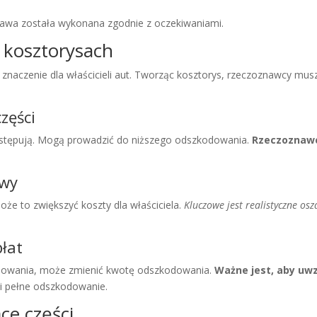
awa została wykonana zgodnie z oczekiwaniami.
 kosztorysach
naczenie dla właścicieli aut. Tworząc kosztorys, rzeczoznawcy mus
zęści
ystępują. Mogą prowadzić do niższego odszkodowania.
Rzeczoznawc
awy
że to zwiększyć koszty dla właściciela.
Kluczowe jest realistyczne o
łat
olowania, może zmienić kwotę odszkodowania.
Ważne jest, aby uw
wi pełne odszkodowanie.
ce części