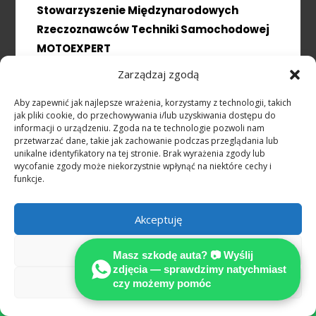
Stowarzyszenie Międzynarodowych
Rzeczoznawców Techniki Samochodowej
MOTOEXPERT
Zarządzaj zgodą
SPECJALIZUJEMY SIĘ W OCENIE USZKODZEŃ
POJAZDÓW POWYPADKOWYCH
Aby zapewnić jak najlepsze wrażenia, korzystamy z technologii, takich
Wykonujemy precyzyjnie kalkulacje kosztów
jak pliki cookie, do przechowywania i/lub uzyskiwania dostępu do
informacji o urządzeniu. Zgoda na te technologie pozwoli nam
naprawy na podstawie prawa
przetwarzać dane, takie jak zachowanie podczas przeglądania lub
niemieckiego.
unikalne identyfikatory na tej stronie. Brak wyrażenia zgody lub
wycofanie zgody może niekorzystnie wpłynąć na niektóre cechy i
funkcje.
Akceptuję
Odmów
Masz szkodę auta? 📷 Wyślij
zdjęcia — sprawdzimy natychmiast
NASZA WIEDZA TO TWOJ SUKCES
Zobacz preferencje
czy możemy pomóc
