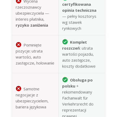
Wycena
certyfikowana
rzeczoznawcy
opinia techniczna
ubezpieczyciela —
— pełny kosztorys
interes płatnika,
wg stawek
ryzyko zaniżenia
rynkowych
Komplet
Pominięte
roszczeń
: utrata
pozycje: utrata
wartości pojazdu,
wartości, auto
auto zastępcze,
zastępcze, holowanie
koszty dodatkowe
Obsługa po
polsku
+
Samotne
rekomendowany
negocjacje z
Fachanwalt für
ubezpieczycielem,
Verkehrsrecht do
bariera językowa
reprezentacji
prawnej