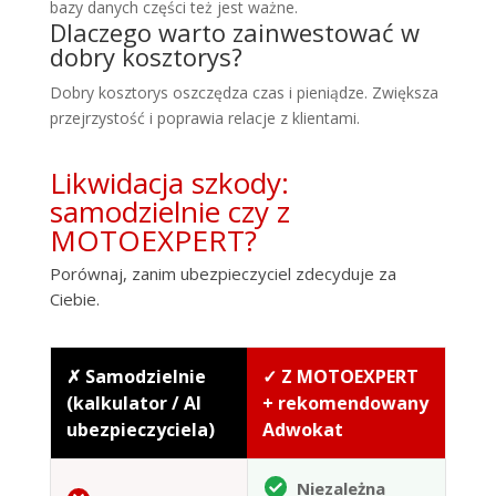
bazy danych części też jest ważne.
Dlaczego warto zainwestować w
dobry kosztorys?
Dobry kosztorys oszczędza czas i pieniądze. Zwiększa
przejrzystość i poprawia relacje z klientami.
Likwidacja szkody:
samodzielnie czy z
MOTOEXPERT?
Porównaj, zanim ubezpieczyciel zdecyduje za
Ciebie.
✗ Samodzielnie
✓ Z MOTOEXPERT
(kalkulator / AI
+ rekomendowany
ubezpieczyciela)
Adwokat
Niezależna