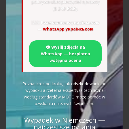
pokrywa ubezpieczyciel sprawcy
(§ 249 BGB).
🇺🇦
Розмовляємо українською
—
WhatsApp українською
📷 Wyślij zdjęcia na
WhatsApp — bezpłatna
wstępna ocena
Poznaj krok po kroku, jak odszkodowanie po
wypadku a rzetelna ekspertyza techniczna
według standardów MOTO może pomóc w
uzyskaniu należnych świadczeń.
Wypadek w Niemczech —
najczęstsze pytania