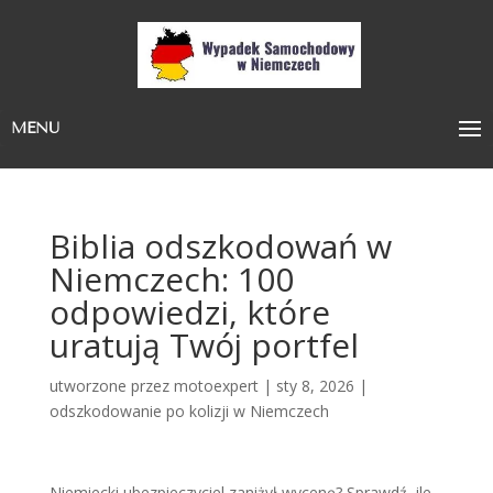
MENU
Biblia odszkodowań w
Niemczech: 100
odpowiedzi, które
uratują Twój portfel
utworzone przez
motoexpert
|
sty 8, 2026
|
odszkodowanie po kolizji w Niemczech
Niemiecki ubezpieczyciel zaniżył wycenę? Sprawdź, ile