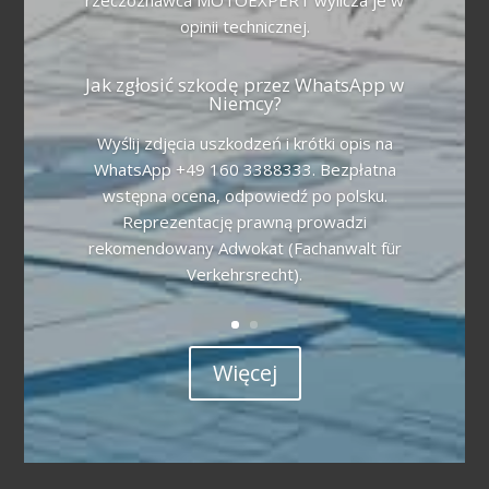
opinii technicznej.
Jak zgłosić szkodę przez WhatsApp w
Niemcy?
Wyślij zdjęcia uszkodzeń i krótki opis na
WhatsApp +49 160 3388333. Bezpłatna
wstępna ocena, odpowiedź po polsku.
Reprezentację prawną prowadzi
rekomendowany Adwokat (Fachanwalt für
Verkehrsrecht).
Więcej