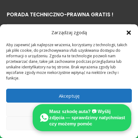
PORADA TECHNICZNO-PRAWNA GRATIS !
Zarządzaj zgodą
DE+49 1603388333
PL +48 600 920 920
Aby zapewnić jak najlepsze wrażenia, korzystamy z technologii, takich
jak pliki cookie, do przechowywania i/lub uzyskiwania dostępu do
informacji o urządzeniu. Zgoda na te technologie pozwoli nam
Co robić po kolzji w Niemczech?
przetwarzać dane, takie jak zachowanie podczas przeglądania lub
unikalne identyfikatory na tej stronie. Brak wyrażenia zgody lub
Jak załatwić odszkodowanie w EURO ?
wycofanie zgody może niekorzystnie wpłynąć na niektóre cechy i
funkcje.
NASZA WIEDZA = TWÓJ SUKCES
Akceptuję
Odmów
Masz szkodę auta? 📷 Wyślij
zdjęcia — sprawdzimy natychmiast
Zobacz preferencje
czy możemy pomóc
