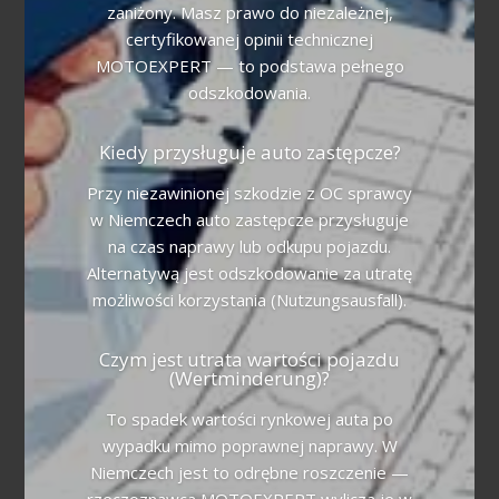
zaniżony. Masz prawo do niezależnej,
certyfikowanej opinii technicznej
MOTOEXPERT — to podstawa pełnego
odszkodowania.
Kiedy przysługuje auto zastępcze?
Przy niezawinionej szkodzie z OC sprawcy
w Niemczech auto zastępcze przysługuje
na czas naprawy lub odkupu pojazdu.
Alternatywą jest odszkodowanie za utratę
możliwości korzystania (Nutzungsausfall).
Czym jest utrata wartości pojazdu
(Wertminderung)?
To spadek wartości rynkowej auta po
wypadku mimo poprawnej naprawy. W
Niemczech jest to odrębne roszczenie —
rzeczoznawca MOTOEXPERT wylicza je w