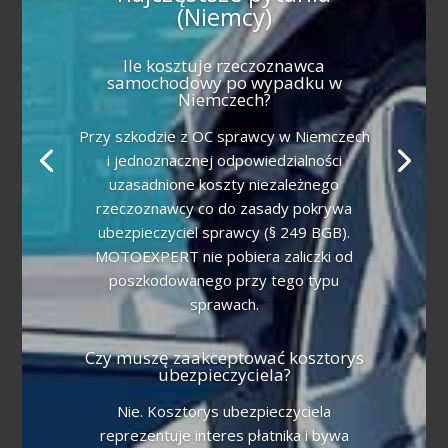
(Niemcy)
Ile kosztuje rzeczoznawca
samochodowy po wypadku w
Niemczech?
Przy szkodzie z OC sprawcy w Niemczech
i jednoznacznej odpowiedzialności
uzasadnione koszty niezależnego
rzeczoznawcy co do zasady pokrywa
ubezpieczyciel sprawcy (§ 249 BGB).
MOTOEXPERT nie pobiera zaliczki od
poszkodowanego przy tego typu
sprawach.
Czy muszę zaakceptować kosztorys
ubezpieczyciela?
Nie. Kosztorys ubezpieczyciela
reprezentuje interes płatnika i bywa