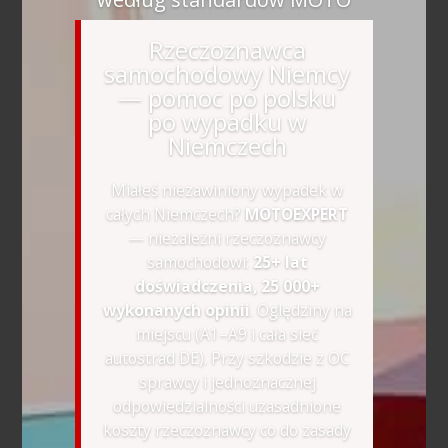
Rzeczoznawca
samochodowy Niemcy
— pomoc po polsku
po wypadku w
Niemczech
Miałeś niezawiniony wypadek w
całych Niemczech?
MOTOEXPERT
— niezależni rzeczoznawcy
samochodowi:
25+ lat
doświadczenia, 25 000+
wykonanych opinii
. Oględziny na
miejscu (A1–A9 i cała sieć
autostrad DE). Przy szkodzie z OC
sprawcy i jednoznacznej
odpowiedzialności uzasadnione
koszty rzeczoznawcy co do zasady