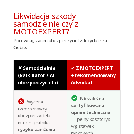
Likwidacja szkody:
samodzielnie czy z
MOTOEXPERT?
Porównaj, zanim ubezpieczyciel zdecyduje za
Ciebie.
✗ Samodzielnie
✓ Z MOTOEXPERT
(kalkulator / AI
+ rekomendowany
ubezpieczyciela)
Adwokat
Niezależna
Wycena
certyfikowana
rzeczoznawcy
opinia techniczna
ubezpieczyciela —
— pełny kosztorys
interes płatnika,
wg stawek
ryzyko zaniżenia
rynkowych