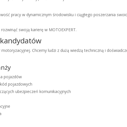
wość pracy w dynamicznym środowisku i ciągłego poszerzania swoic
sz rozwinąć swoją karierę w MOTOEXPERT.
 kandydatów
otoryzacyjnej. Chcemy ludzi z dużą wiedzą techniczną i doświadcz
anży
ia pojazdów
szkód pojazdowych
yczących ubezpieczeń komunikacyjnych
acyjne
a