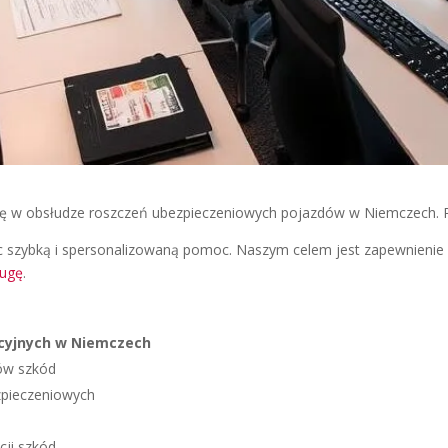
 się w obsłudze roszczeń ubezpieczeniowych pojazdów w Niemczech. 
c szybką i spersonalizowaną pomoc. Naszym celem jest zapewnienie
ługę
.
cyjnych w Niemczech
ów szkód
zpieczeniowych
ji szkód