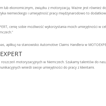
m lub ekonomicznym, związku z motoryzacją. Ważne jest również do
zyka niemieckiego i umiejętność pracy międzynarodowo to dodatkowy
T, cenię sobie możliwość wykorzystania moich umiejętności w ce
mczech.”
do nas, aplikuj na stanowisko Automotive Claims Handlera w MOTOEXP
OEXPERT
 roszczeń motoryzacyjnych w Niemczech. Szukamy talentów do nas
munikacyjnych wnieśli swoje umiejętności do pracy z klientami.