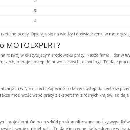
9
4
etelne oceny. Opierają się na wiedzy i doświadczeniu w motoryzacj
ć do MOTOEXPERT?
a rozwój w ekscytującym środowisku pracy. Nasza firma, lider w
w
mczech, oferuje dostęp do nowoczesnych technologii. To daje prac
izacjach w Niemczech. Zapewnia to łatwy dostęp do centrów przemy
także możliwość współpracy z ekspertami z różnych krajów. To daje
nymi projektami. Od ocen szkód po skomplikowane analizy wypadków
rozwijać swoje umiejętności. To daje im cenne doświadczenie w bran