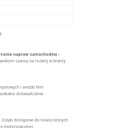
i.
ycenie napraw samochodów
i
ownikom szansę na rozwój w branży
słowych i siedzib firm
 unikalne doświadczenie
. Dzięki dostępowi do nowoczesnych
ży motoryzacyjnej.