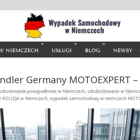
W NIEMCZECH
USŁUGI
BLOG
NEWSY
andler Germany MOTOEXPERT – 
szkodowanie powypadkowe w Niemczech
,
odszkodowanie w Niemcze
 KOLIZJA w Niemczech
,
wypadek samochodowy w niemczech MO