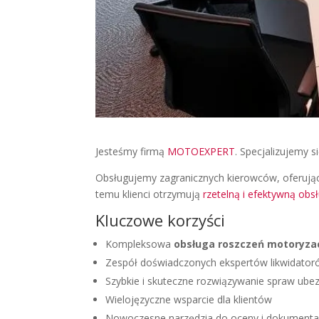
Jesteśmy firmą
MOTOEXPERT
. Specjalizujemy
Obsługujemy zagranicznych kierowców, oferują
temu klienci otrzymują
rzetelną i efektywną obs
Kluczowe korzyści
Kompleksowa
obsługa roszczeń motoryza
Zespół doświadczonych ekspertów likwidator
Szybkie i skuteczne rozwiązywanie spraw ube
Wielojęzyczne wsparcie dla klientów
Nowoczesne narzędzia do oceny i dokumentac