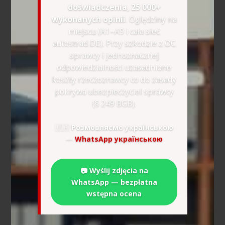
doświadczenia, 25 000+
wykonanych opinii
. Oględziny na
miejscu (A1–A9 i cała sieć
autostrad DE). Przy szkodzie z OC
sprawcy i jednoznacznej
odpowiedzialności uzasadnione
koszty rzeczoznawcy co do zasady
pokrywa ubezpieczyciel sprawcy
(§ 249 BGB).
🇺🇦
Розмовляємо українською
—
WhatsApp українською
📷 Wyślij zdjęcia na
WhatsApp — bezpłatna
wstępna ocena