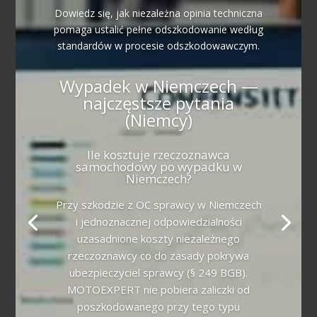
Dowiedz się, jak niezależna opinia techniczna
pomaga ustalić pełne odszkodowanie według
standardów w procesie odszkodowawczym.
Wypadek w Niemczech —
najczęstsze pytania
(Niemcy)
Ile kosztuje rzeczoznawca
samochodowy po wypadku w
Niemczech?
Przy szkodzie z OC sprawcy w Niemczech
i jednoznacznej odpowiedzialności
uzasadnione koszty niezależnego
rzeczoznawcy co do zasady pokrywa
ubezpieczyciel sprawcy (§ 249 BGB).
MOTOEXPERT nie pobiera zaliczki od
poszkodowanego przy tego typu