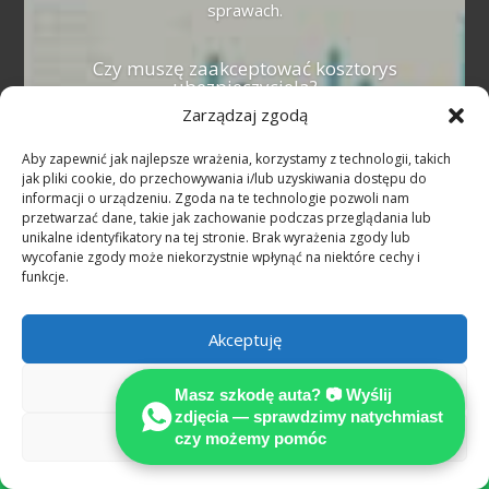
sprawach.
Czy muszę zaakceptować kosztorys
ubezpieczyciela?
Zarządzaj zgodą
Nie. Kosztorys ubezpieczyciela
reprezentuje interes płatnika i bywa
Aby zapewnić jak najlepsze wrażenia, korzystamy z technologii, takich
zaniżony. Masz prawo do niezależnej,
jak pliki cookie, do przechowywania i/lub uzyskiwania dostępu do
informacji o urządzeniu. Zgoda na te technologie pozwoli nam
certyfikowanej opinii technicznej
przetwarzać dane, takie jak zachowanie podczas przeglądania lub
MOTOEXPERT — to podstawa pełnego
unikalne identyfikatory na tej stronie. Brak wyrażenia zgody lub
odszkodowania.
wycofanie zgody może niekorzystnie wpłynąć na niektóre cechy i
funkcje.
Kiedy przysługuje auto zastępcze?
Akceptuję
Przy niezawinionej szkodzie z OC sprawcy
w Niemczech auto zastępcze przysługuje
Odmów
Masz szkodę auta? 📷 Wyślij
na czas naprawy lub odkupu pojazdu.
zdjęcia — sprawdzimy natychmiast
Alternatywą jest odszkodowanie za utratę
Zobacz preferencje
czy możemy pomóc

możliwości korzystania (Nutzungsausfall).