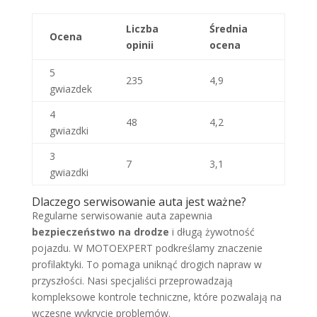
Liczba
Średnia
Ocena
opinii
ocena
5
235
4,9
gwiazdek
4
48
4,2
gwiazdki
3
7
3,1
gwiazdki
Dlaczego serwisowanie auta jest ważne?
Regularne serwisowanie auta zapewnia
bezpieczeństwo na drodze
i długą żywotność
pojazdu. W MOTOEXPERT podkreślamy znaczenie
profilaktyki. To pomaga uniknąć drogich napraw w
przyszłości. Nasi specjaliści przeprowadzają
kompleksowe kontrole techniczne, które pozwalają na
wczesne wykrycie problemów.