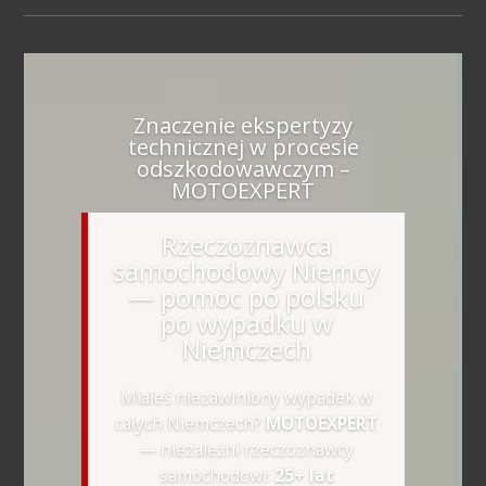
Znaczenie ekspertyzy
technicznej w procesie
odszkodowawczym –
MOTOEXPERT
Rzeczoznawca
samochodowy Niemcy
— pomoc po polsku
po wypadku w
Niemczech
Miałeś niezawiniony wypadek w
całych Niemczech?
MOTOEXPERT
— niezależni rzeczoznawcy
samochodowi:
25+ lat