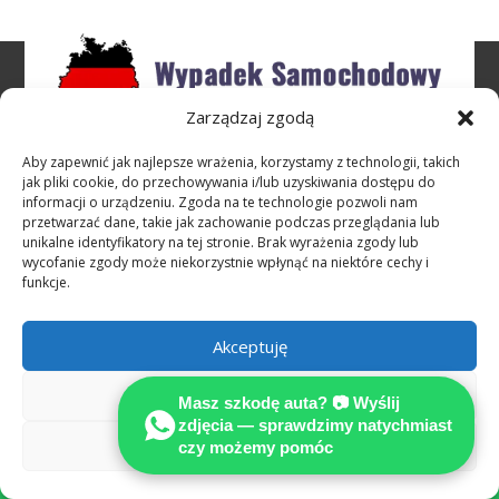
Zarządzaj zgodą
Aby zapewnić jak najlepsze wrażenia, korzystamy z technologii, takich
Rzeczoznawcy sieci MOTOEXPERT
jak pliki cookie, do przechowywania i/lub uzyskiwania dostępu do
informacji o urządzeniu. Zgoda na te technologie pozwoli nam
specjalizują się w opiniowaniu i
przetwarzać dane, takie jak zachowanie podczas przeglądania lub
niezależnym kosztorysowaniu szkód
unikalne identyfikatory na tej stronie. Brak wyrażenia zgody lub
wycofanie zgody może niekorzystnie wpłynąć na niektóre cechy i
powypadkowych, jakie powstają wskutek
funkcje.
niezawinionych, zagranicznych zdarzeń
drogowych
Akceptuję
Stowarzyszenie Międzynarodowych
Odmów
Rzeczoznawców Techniki Samochodowej
Masz szkodę auta? 📷 Wyślij
zdjęcia — sprawdzimy natychmiast
MOTOEXPERT
Zobacz preferencje
czy możemy pomóc

SPECJALIZUJEMY SIĘ W OCENIE USZKODZEŃ