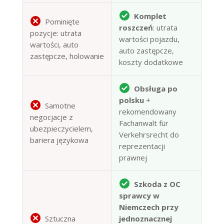
Komplet
Pominięte
roszczeń
: utrata
pozycje: utrata
wartości pojazdu,
wartości, auto
auto zastępcze,
zastępcze, holowanie
koszty dodatkowe
Obsługa po
polsku
+
Samotne
rekomendowany
negocjacje z
Fachanwalt für
ubezpieczycielem,
Verkehrsrecht do
bariera językowa
reprezentacji
prawnej
Szkoda z OC
sprawcy w
Niemczech przy
Sztuczna
jednoznacznej