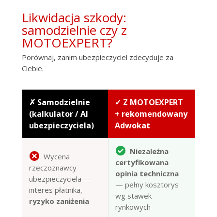
Likwidacja szkody:
samodzielnie czy z
MOTOEXPERT?
Porównaj, zanim ubezpieczyciel zdecyduje za
Ciebie.
✗ Samodzielnie
✓ Z MOTOEXPERT
(kalkulator / AI
+ rekomendowany
ubezpieczyciela)
Adwokat
Niezależna
Wycena
certyfikowana
rzeczoznawcy
opinia techniczna
ubezpieczyciela —
— pełny kosztorys
interes płatnika,
wg stawek
ryzyko zaniżenia
rynkowych