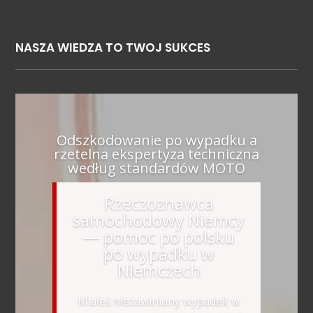
NASZA WIEDZA TO TWOJ SUKCES
Odszkodowanie po wypadku a
rzetelna ekspertyza techniczna
według standardów MOTO
Rzeczoznawca
samochodowy Niemcy
— pomoc po polsku
po wypadku w
Niemczech
Miałeś niezawiniony wypadek w