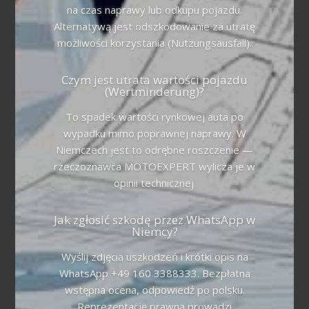
na czas naprawy lub odkupu pojazdu.
Alternatywą jest odszkodowanie za utratę
możliwości korzystania (Nutzungsausfall).
Czym jest utrata wartości pojazdu
(Wertminderung)?
To spadek wartości rynkowej auta po
wypadku mimo poprawnej naprawy. W
Niemczech jest to odrębne roszczenie —
rzeczoznawca MOTOEXPERT wylicza je w
opinii technicznej.
Jak zgłosić szkodę przez WhatsApp w
Niemcy?
Wyślij zdjęcia uszkodzeń i krótki opis na
WhatsApp +49 160 3388333. Bezpłatna
wstępna ocena, odpowiedź po polsku.
Reprezentację prawną prowadzi