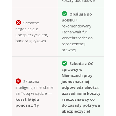
koszty dodatkowe
Obsługa po
polsku
+
Samotne
rekomendowany
negocjacje z
Fachanwalt für
ubezpieczycielem,
Verkehrsrecht do
bariera językowa
reprezentacji
prawnej
Szkoda z OC
sprawcy w
Niemczech przy
Sztuczna
jednoznacznej
inteligencja nie stanie
odpowiedzialności:
za Tobą w sądzie —
uzasadnione koszty
koszt błędu
rzeczoznawcy co
ponosisz Ty
do zasady pokrywa
ubezpieczyciel