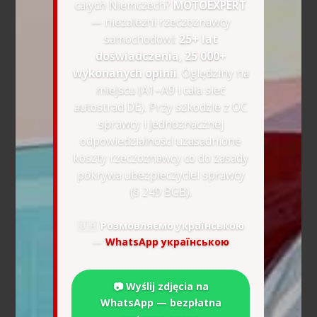
całych Niemczech?
MOTOEXPERT
— niezależni rzeczoznawcy
samochodowi:
25+ lat
doświadczenia, 25 000+
wykonanych opinii
. Oględziny na
miejscu (A1–A9 i cała sieć
autostrad DE). Przy szkodzie z OC
sprawcy i jednoznacznej
odpowiedzialności uzasadnione
koszty rzeczoznawcy co do zasady
pokrywa ubezpieczyciel sprawcy
(§ 249 BGB).
🇺🇦
Розмовляємо українською
—
WhatsApp українською
📷 Wyślij zdjęcia na
WhatsApp — bezpłatna