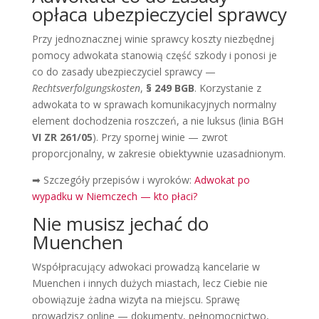
opłaca ubezpieczyciel sprawcy
Przy jednoznacznej winie sprawcy koszty niezbędnej
pomocy adwokata stanowią część szkody i ponosi je
co do zasady ubezpieczyciel sprawcy —
Rechtsverfolgungskosten
,
§ 249 BGB
. Korzystanie z
adwokata to w sprawach komunikacyjnych normalny
element dochodzenia roszczeń, a nie luksus (linia BGH
VI ZR 261/05
). Przy spornej winie — zwrot
proporcjonalny, w zakresie obiektywnie uzasadnionym.
➡ Szczegóły przepisów i wyroków:
Adwokat po
wypadku w Niemczech — kto płaci?
Nie musisz jechać do
Muenchen
Współpracujący adwokaci prowadzą kancelarie w
Muenchen i innych dużych miastach, lecz Ciebie nie
obowiązuje żadna wizyta na miejscu. Sprawę
prowadzisz online — dokumenty, pełnomocnictwo,