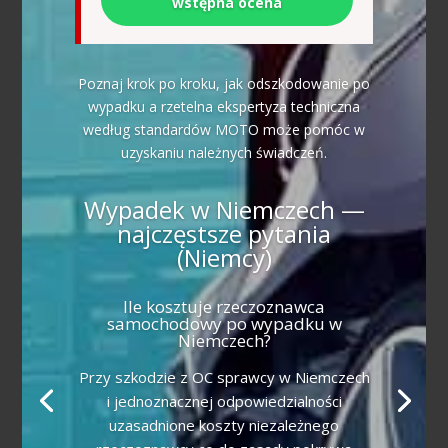
wstępna ocena
Poznaj krok po kroku, jak odszkodowanie po
wypadku a rzetelna ekspertyza techniczna
według standardów MOTO może pomóc w
uzyskaniu należnych świadczeń.
Wypadek w Niemczech —
najczęstsze pytania
(Niemcy)
Ile kosztuje rzeczoznawca
samochodowy po wypadku w
Niemczech?
Przy szkodzie z OC sprawcy w Niemczech
i jednoznacznej odpowiedzialności
uzasadnione koszty niezależnego