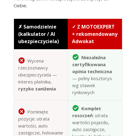
Ciebie.
✗ Samodzielnie
✓ Z MOTOEXPERT
(kalkulator / AI
+ rekomendowany
ubezpieczyciela)
Adwokat
Niezależna
Wycena
certyfikowana
rzeczoznawcy
opinia techniczna
ubezpieczyciela —
— pełny kosztorys
interes płatnika,
wg stawek
ryzyko zaniżenia
rynkowych
Komplet
Pominięte
roszczeń
: utrata
pozycje: utrata
wartości pojazdu,
wartości, auto
auto zastępcze,
zastępcze, holowanie