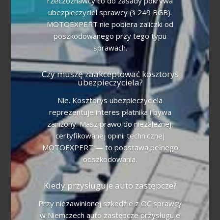
rzeczoznawcy co do zasady pokrywa
ubezpieczyciel sprawcy (§ 249 BGB).
MOTOEXPERT nie pobiera zaliczki od
poszkodowanego przy tego typu
sprawach.
Czy muszę zaakceptować kosztorys
ubezpieczyciela?
Nie. Kosztorys ubezpieczyciela
reprezentuje interes płatnika i bywa
zaniżony. Masz prawo do niezależnej,
certyfikowanej opinii technicznej
MOTOEXPERT — to podstawa pełnego
odszkodowania.
Kiedy przysługuje auto zastępcze?
Przy niezawinionej szkodzie z OC sprawcy
w Niemczech auto zastępcze przysługuje