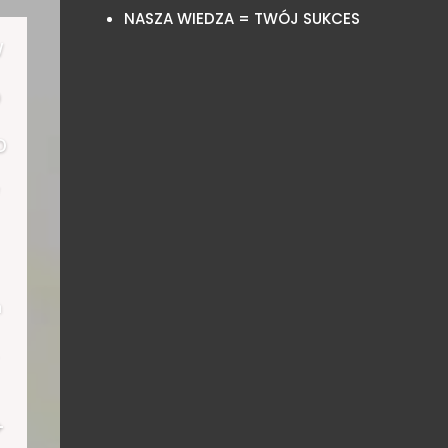
NASZA WIEDZA = TWÓJ SUKCES
w
o
o
h
+