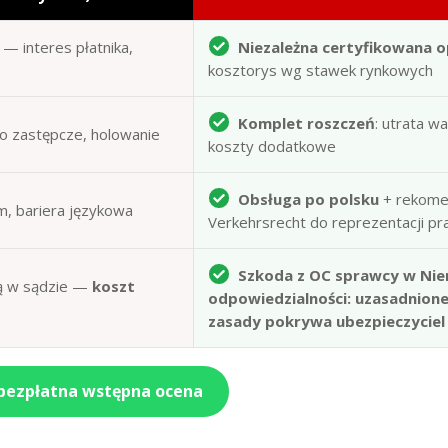
— interes płatnika,
Niezależna certyfikowana o
kosztorys wg stawek rynkowych
Komplet roszczeń
: utrata w
to zastępcze, holowanie
koszty dodatkowe
Obsługa po polsku
+ rekome
m, bariera językowa
Verkehrsrecht do reprezentacji p
Szkoda z OC sprawcy w Nie
obą w sądzie —
koszt
odpowiedzialności: uzasadnion
zasady pokrywa ubezpieczyciel
 bezpłatna wstępna ocena