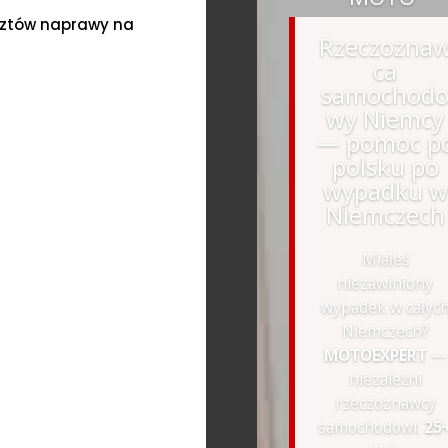
sztów naprawy na
Rzeczozna
ca
samochod
wy Niemcy
— pomoc p
polsku po
wypadku w
Niemczech
Miałeś
niezawiniony
wypadek w całyc
Niemczech?
MOTOEXPERT
—
niezależni
rzeczoznawcy
samochodowi:
25