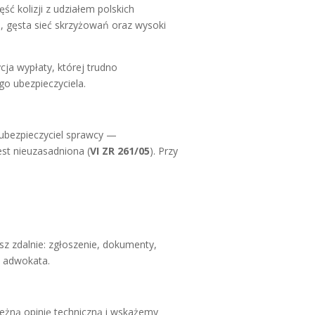
ść kolizji z udziałem polskich
i, gęsta sieć skrzyżowań oraz wysoki
cja wypłaty, której trudno
go ubezpieczyciela.
 ubezpieczyciel sprawcy —
est nieuzasadniona (
VI ZR 261/05
). Przy
sz zdalnie: zgłoszenie, dokumenty,
u adwokata.
ależną opinię techniczną i wskażemy