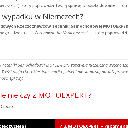
kehrsrecht
), który poprowadzi Twoją sprawę o odszkodowanie — onl
o wypadku w Niemczech?
rodowych Rzeczoznawców Techniki Samochodowej MOTOEXPE
cznego adwokata —
Fachanwalt für Verkehrsrecht
— który poprowadzi
 Techniki Samochodowej MOTOEXPERT zapewnia niezależną wycenę szko
reści mają charakter informacji ogólnej i nie stanowią porady prawne
ności sprawy.
zielnie czy z MOTOEXPERT?
Ciebie.
pieczyciela)
✓ Z MOTOEXPERT + rekomen