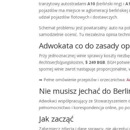
tranzytowy autostradami
A10
(berliński ring) i
A
pojazdów ma miejsce w aglomeracji berlińskiej 
udział pojazdów flotowych i dostawczych.
Schemat problemu jest powtarzalny: auto na pols
samodzielnie ocenić. Tu niezależna opinia tech
Adwokata co do zasady op
Przy jednoznacznej winie sprawcy koszty niezb
Rechtsverfolgungskosten
,
§ 249 BGB
. BGH potwie
spornej winie zwrot następuje proporcjonalnie,
➡ Pełne omówienie przepisów i orzecznictwa:
A
Nie musisz jechać do Berl
Adwokaci współpracujący ze Stowarzyszeniem dzi
pełnomocnictwo i korespondencja online, po po
Jak zacząć
Zabezpiecz zdjęcia i dane sprawcy, nie akceptuj