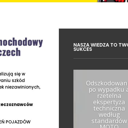
NASZA WIEDZA TO TW
SUKCES
izują się w
waniu szkód
Odszkodowan
k niezawinionych,
po wypadku 
rzetelna
ekspertyza
Rzeczoznawców
techniczna
według
standardów
ZEŃ POJAZDÓW
MOTO