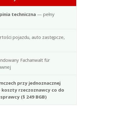
pinia techniczna
— pełny
artości pojazdu, auto zastępcze,
ndowany Fachanwalt für
rawnej
mczech przy jednoznacznej
e koszty rzeczoznawcy co do
 sprawcy (§ 249 BGB)