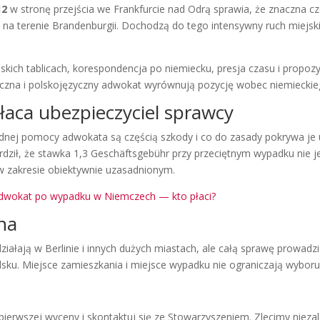
12
w stronę przejścia we Frankfurcie nad Odrą sprawia, że znaczna czę
i na terenie Brandenburgii. Dochodzą do tego intensywny ruch miejsk
kich tablicach, korespondencja po niemiecku, presja czasu i propozy
niczna i polskojęzyczny adwokat wyrównują pozycję wobec niemieckie
łaca ubezpieczyciel sprawcy
ędnej pomocy adwokata są częścią szkody i co do zasady pokrywa je
rdził, że stawka 1,3 Geschäftsgebühr przy przeciętnym wypadku nie j
 w zakresie obiektywnie uzasadnionym.
dwokat po wypadku w Niemczech — kto płaci?
ina
ałają w Berlinie i innych dużych miastach, ale całą sprawę prowadzi
lsku. Miejsce zamieszkania i miejsce wypadku nie ograniczają wybor
 pierwszej wyceny i skontaktuj się ze Stowarzyszeniem. Zlecimy niez