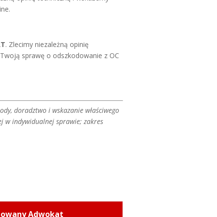
ine.
RT
. Zlecimy niezależną opinię
 Twoją sprawę o odszkodowanie z OC
dy, doradztwo i wskazanie właściwego
j w indywidualnej sprawie; zakres
dowany Adwokat