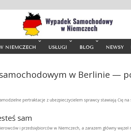
W NIEMCZECH
USŁUGI
BLOG
NEWSY
samochodowym w Berlinie — p
odzielne pertraktacje z ubezpieczycielem sprawcy stawiają Cię na sła
esteś sam
h kierowców i przedsiębiorców w Niemczech, a zarazem główny węzeł n