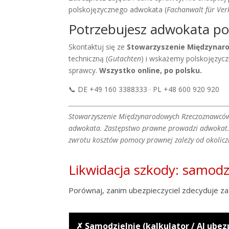
polskojęzycznego adwokata (
Fachanwalt für Ver
Potrzebujesz adwokata p
Skontaktuj się ze
Stowarzyszenie Międzyna
techniczną (
Gutachten
) i wskażemy polskojęzy
sprawcy.
Wszystko online, po polsku.
📞 DE +49 160 3388333 · PL +48 600 920 920
Stowarzyszenie Międzynarodowych Rzeczoznawców
adwokata. Zastępstwo prawne prowadzi adwokat. T
zwrotu kosztów pomocy prawnej zależy od okolicz
Likwidacja szkody: samod
Porównaj, zanim ubezpieczyciel zdecyduje za 
✗ Samodzielnie (kalkulator / AI ubez